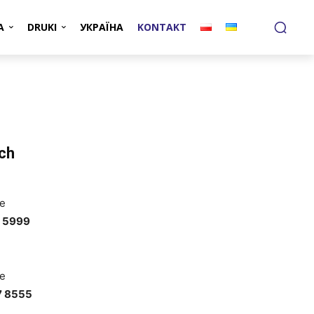
A
DRUKI
УКРАЇНА
KONTAKT
ch
ie
7 5999
ie
7 8555