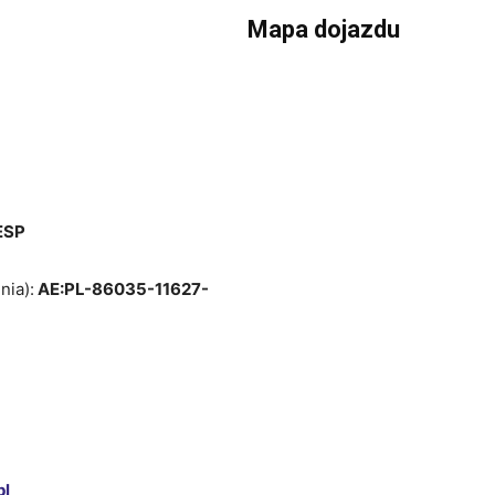
Mapa dojazdu
ESP
nia):
AE:PL-86035-11627-
pl