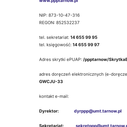
www.ppptarnow.pl
NIP: 873-10-47-316
REGON: 852532237
tel. sekretariat:
14 655 99 95
tel. księgowość:
14 655 99 97
Adres skrytki ePUAP:
/ppptarnow/Skrytka
adres doręczeń elektronicznych (e-doręcze
GWCJU-33
kontakt e-mail:
Dyrektor:
dyrppp@umt.tarnow.pl
Sekretariat:
sekretppp@umt.tarnow.