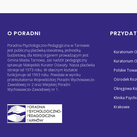
O PORADNI
PRZYDAT
Poradnia Psychologiczno-Pedagogiczna w Tarnowie
jest publiczną placówką oświatową, jednostką
Kuratorium O
budżetową, dla której organem prowadzącym jest
Gmina Miasta Tarnowa, zaś nadzór pedagogiczny
Kuratorium O
sprawuje Małopolski Kurator Oświaty. Nasza placówka
istnieje od 1973 roku. W obecnym kształcie
Polskie Towa
funkcjonuje od 1993 roku. Powstała w wyniku
Ośrodek Rozw
przekształcenia Wojewódzkiej Poradni Wychowawczo-
Zawodowej nr 2 oraz Miejskiej Poradni
Okręgowa Ko
Wychowawczo-Zawodowej nr 1.
Klinika Psychi
Krakowie