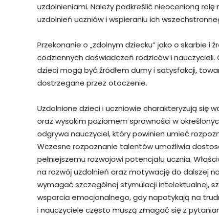
uzdolnieniami. Należy podkreślić nieocenioną rolę
uzdolnień uczniów i wspieraniu ich wszechstronne
Przekonanie o „zdolnym dziecku” jako o skarbie i 
codziennych doświadczeń rodziców i nauczycieli. O
dzieci mogą być źródłem dumy i satysfakcji, towa
dostrzegane przez otoczenie.
Uzdolnione dzieci i uczniowie charakteryzują się
oraz wysokim poziomem sprawności w określonych
odgrywa nauczyciel, który powinien umieć rozpoz
Wczesne rozpoznanie talentów umożliwia dostoso
pełniejszemu rozwojowi potencjału ucznia. Wła
na rozwój uzdolnień oraz motywację do dalszej na
wymagać szczególnej stymulacji intelektualnej,
wsparcia emocjonalnego, gdy napotykają na trudnoś
i nauczyciele często muszą zmagać się z pytani