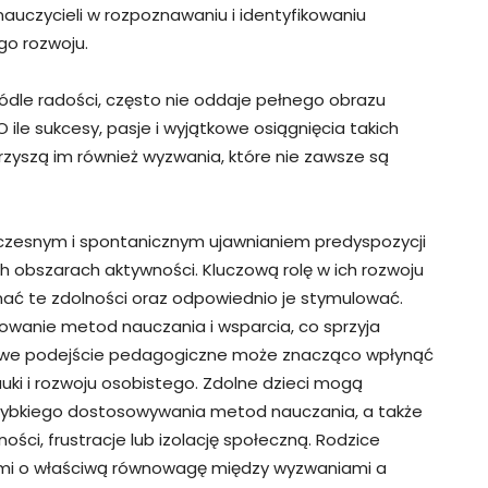
 nauczycieli w rozpoznawaniu i identyfikowaniu
go rozwoju.
źródle radości, często nie oddaje pełnego obrazu
 ile sukcesy, pasje i wyjątkowe osiągnięcia takich
rzyszą im również wyzwania, które nie zawsze są
 wczesnym i spontanicznym ujawnianiem predyspozycji
 obszarach aktywności. Kluczową rolę w ich rozwoju
nać te zdolności oraz odpowiednio je stymulować.
wanie metod nauczania i wsparcia, co sprzyja
ściwe podejście pedagogiczne może znacząco wpłynąć
uki i rozwoju osobistego. Zdolne dzieci mogą
 szybkiego dostosowywania metod nauczania, a także
ci, frustracje lub izolację społeczną. Rodzice
ami o właściwą równowagę między wyzwaniami a