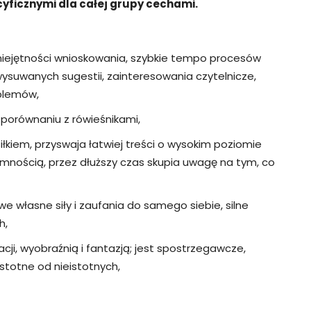
cyficznymi dla całej grupy cechami.
iejętności wnioskowania, szybkie tempo procesów
ysuwanych sugestii, zainteresowania czytelnicze,
oblemów,
w porównaniu z rówieśnikami,
iłkiem, przyswaja łatwiej treści o wysokim poziomie
mnością, przez dłuższy czas skupia uwagę na tym, co
e własne siły i zaufania do samego siebie, silne
h,
i, wyobraźnią i fantazją; jest spostrzegawcze,
stotne od nieistotnych,