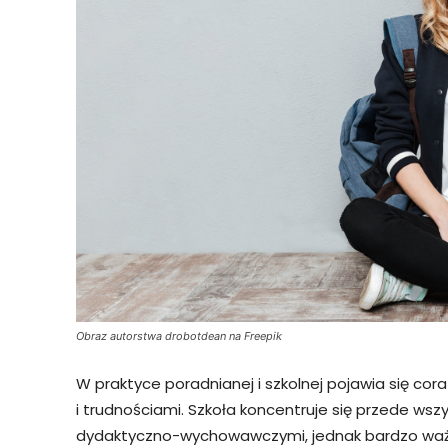
Obraz autorstwa drobotdean na Freepik
W praktyce poradnianej i szkolnej pojawia się cor
i trudnościami. Szkoła koncentruje się przede ws
dydaktyczno-wychowawczymi, jednak bardzo ważn